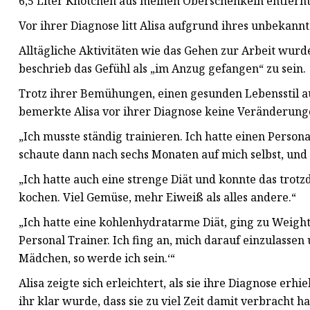
6,5 Liter Knötchen aus meinen Oberschenkeln entfern
Vor ihrer Diagnose litt Alisa aufgrund ihres unbekan
Alltägliche Aktivitäten wie das Gehen zur Arbeit wur
beschrieb das Gefühl als „im Anzug gefangen“ zu sein.
Trotz ihrer Bemühungen, einen gesunden Lebensstil a
bemerkte Alisa vor ihrer Diagnose keine Veränderung
„Ich musste ständig trainieren. Ich hatte einen Perso
schaute dann nach sechs Monaten auf mich selbst, und i
„Ich hatte auch eine strenge Diät und konnte das trotz
kochen. Viel Gemüse, mehr Eiweiß als alles andere.“
„Ich hatte eine kohlenhydratarme Diät, ging zu Weig
Personal Trainer. Ich fing an, mich darauf einzulassen 
Mädchen, so werde ich sein.‘“
Alisa zeigte sich erleichtert, als sie ihre Diagnose erh
ihr klar wurde, dass sie zu viel Zeit damit verbracht ha