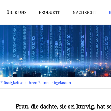
ÜBER UNS
PRODUKTE
NACHRICHT
Bodenspiegel
Dekorativer Spiegel
Unregelmäßiger Spiegel
Badezimmerspiegel
er Flüssigkeit aus ihren Beinen abgelassen
Frau, die dachte, sie sei kurvig, hat 