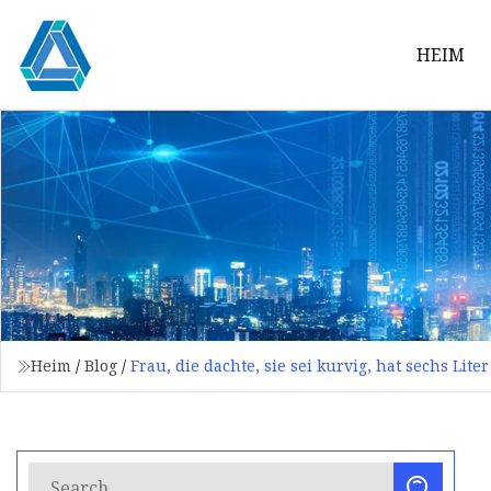
HEIM
Heim
/
Blog
/
Frau, die dachte, sie sei kurvig, hat sechs Lit